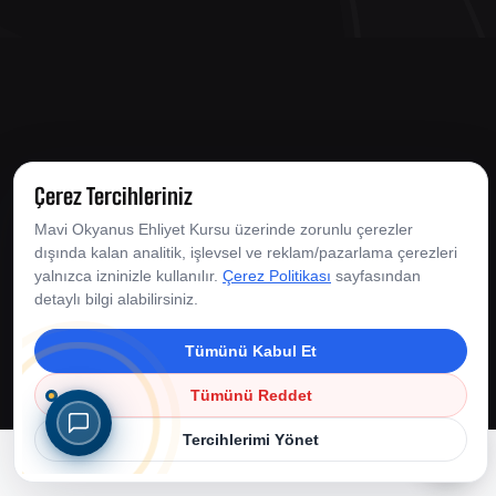
Çerez Tercihleriniz
Mavi Okyanus Ehliyet Kursu üzerinde zorunlu çerezler
dışında kalan analitik, işlevsel ve reklam/pazarlama çerezleri
© Copyright 2026 Mavi Okyanus Ehliyet Kursları. Tüm
yalnızca izninizle kullanılır.
Çerez Politikası
sayfasından
detaylı bilgi alabilirsiniz.
Hakları Saklıdır.
Çerez Politikası
|
Çerez Tercihleri
Tümünü Kabul Et
Tümünü Reddet
Tercihlerimi Yönet