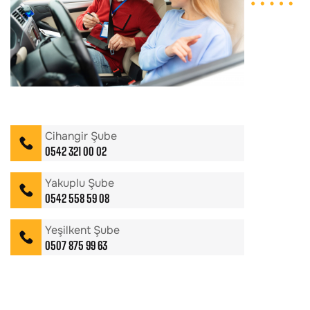
Cihangir Şube
0542 321 00 02
Yakuplu Şube
0542 558 59 08
Yeşilkent Şube
0507 875 99 63