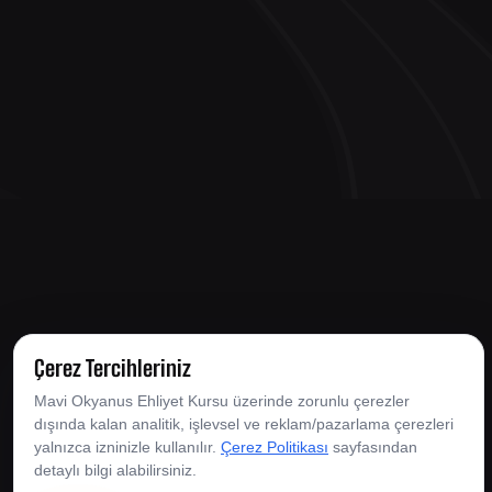
Çerez Tercihleriniz
Mavi Okyanus Ehliyet Kursu üzerinde zorunlu çerezler
dışında kalan analitik, işlevsel ve reklam/pazarlama çerezleri
© Copyright 2026 Mavi Okyanus Ehliyet Kursları. Tüm
yalnızca izninizle kullanılır.
Çerez Politikası
sayfasından
Hakları Saklıdır.
detaylı bilgi alabilirsiniz.
Çerez Politikası
|
Çerez Tercihleri