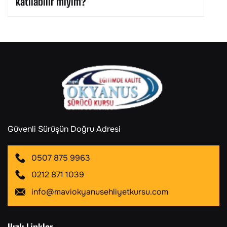
katılabilir miyim?
Güvenli Sürüşün Doğru Adresi
0507 875 9963
0212 871 1039
info@maviokyanusehliyetkursu.com